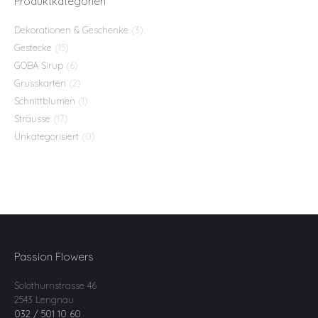
Produktkategorien
Dekorationen & Geschenke
(3)
Gestecke
(15)
GOBA Sirup
(6)
Grusskarten
(2)
Schnittblumen
(1)
Sträusse
(17)
Unkategorisiert
(0)
Passion Flowers
Solothurnstrasse 46
2543 Lengnau
032 / 501 10 60